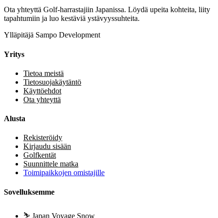
Ota yhteyttä Golf-harrastajiin Japanissa. Löydä upeita kohteita, liity
tapahtumiin ja luo kestäviä ystävyyssuhteita.
Ylläpitäjä Sampo Development
Yritys
Tietoa meistä
Tietosuojakäytäntö
Käyttöehdot
Ota yhteyttä
Alusta
Rekisteröidy
Kirjaudu sisään
Golfkentät
Suunnittele matka
Toimipaikkojen omistajille
Sovelluksemme
⛷️
Japan Voyage Snow