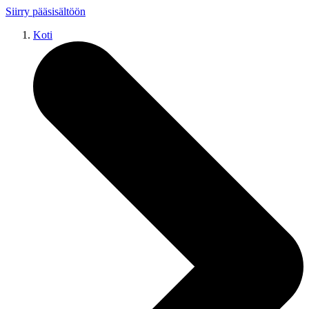
Siirry pääsisältöön
Koti