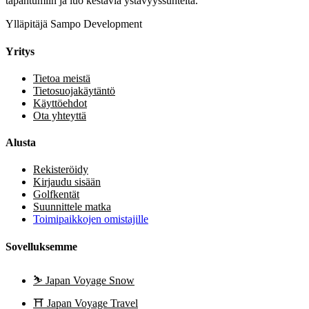
tapahtumiin ja luo kestäviä ystävyyssuhteita.
Ylläpitäjä Sampo Development
Yritys
Tietoa meistä
Tietosuojakäytäntö
Käyttöehdot
Ota yhteyttä
Alusta
Rekisteröidy
Kirjaudu sisään
Golfkentät
Suunnittele matka
Toimipaikkojen omistajille
Sovelluksemme
⛷️
Japan Voyage Snow
⛩️
Japan Voyage Travel