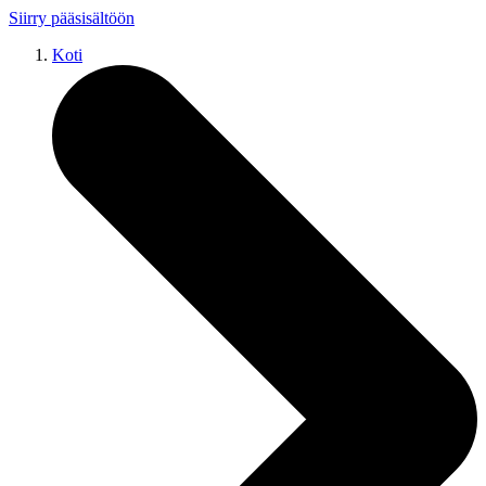
Siirry pääsisältöön
Koti