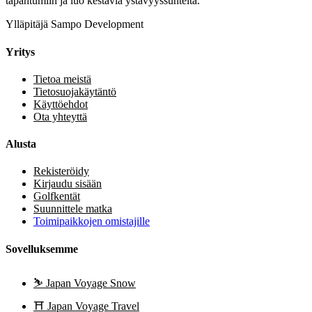
tapahtumiin ja luo kestäviä ystävyyssuhteita.
Ylläpitäjä Sampo Development
Yritys
Tietoa meistä
Tietosuojakäytäntö
Käyttöehdot
Ota yhteyttä
Alusta
Rekisteröidy
Kirjaudu sisään
Golfkentät
Suunnittele matka
Toimipaikkojen omistajille
Sovelluksemme
⛷️
Japan Voyage Snow
⛩️
Japan Voyage Travel