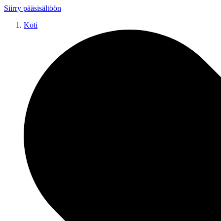
Siirry pääsisältöön
Koti