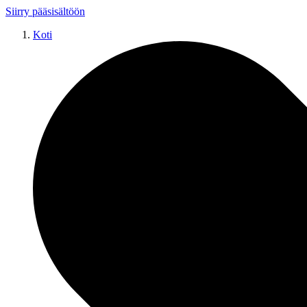
Siirry pääsisältöön
Koti