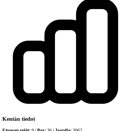
Kentän tiedot
Etuosan reiät:
9 |
Par:
36 |
Jaardia:
3062