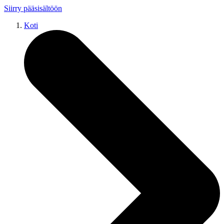
Siirry pääsisältöön
Koti