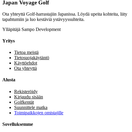
Japan Voyage Golf
Ota yhteyttä Golf-harrastajiin Japanissa. Löydä upeita kohteita, liity
tapahtumiin ja luo kestäviä ystävyyssuhteita.
Ylläpitäjä Sampo Development
Yritys
Tietoa meistä
Tietosuojakäytäntö
Käyttöehdot
Ota yhteyttä
Alusta
Rekisteröidy
Kirjaudu sisään
Golfkentät
Suunnittele matka
Toimipaikkojen omistajille
Sovelluksemme