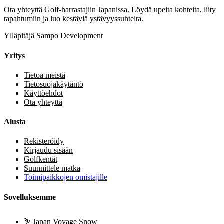
Ota yhteyttä Golf-harrastajiin Japanissa. Löydä upeita kohteita, liity
tapahtumiin ja luo kestäviä ystävyyssuhteita.
Ylläpitäjä Sampo Development
Yritys
Tietoa meistä
Tietosuojakäytäntö
Käyttöehdot
Ota yhteyttä
Alusta
Rekisteröidy
Kirjaudu sisään
Golfkentät
Suunnittele matka
Toimipaikkojen omistajille
Sovelluksemme
⛷️
Japan Voyage Snow