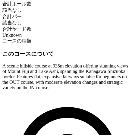
合計ホール数
該当なし
合計パー
該当なし
合計ヤード数
Unknown
コースの種類
このコースについて
A scenic hillside course at 935m elevation offering stunning views
of Mount Fuji and Lake Ashi, spanning the Kanagawa-Shizuoka
border. Features flat, expansive fairways suitable for beginners on
the OUT course, with moderate elevation changes and strategic
variety on the IN course.