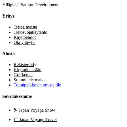
Ylläpitäjä Sampo Development
Yritys
Tietoa meistä
Tietosuojakäytäntö
Käyttöehdot
Ota yhteyttä
Alusta
Rekisteröidy
Kirjaudu sisään
Golfkentät
Suunnittele matka
Toimipaikkojen omistajille
Sovelluksemme
⛷️
Japan Voyage Snow
⛩️
Japan Voyage Travel