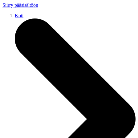
Siirry pääsisältöön
Koti