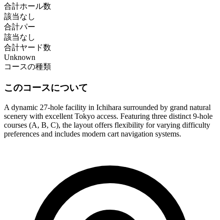
合計ホール数
該当なし
合計パー
該当なし
合計ヤード数
Unknown
コースの種類
このコースについて
A dynamic 27-hole facility in Ichihara surrounded by grand natural
scenery with excellent Tokyo access. Featuring three distinct 9-hole
courses (A, B, C), the layout offers flexibility for varying difficulty
preferences and includes modern cart navigation systems.