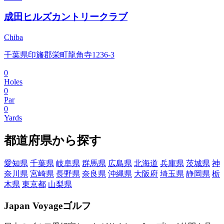
成田ヒルズカントリークラブ
Chiba
千葉県印旛郡栄町龍角寺1236-3
0
Holes
0
Par
0
Yards
都道府県から探す
愛知県
千葉県
岐阜県
群馬県
広島県
北海道
兵庫県
茨城県
神
奈川県
宮崎県
長野県
奈良県
沖縄県
大阪府
埼玉県
静岡県
栃
木県
東京都
山梨県
Japan Voyageゴルフ