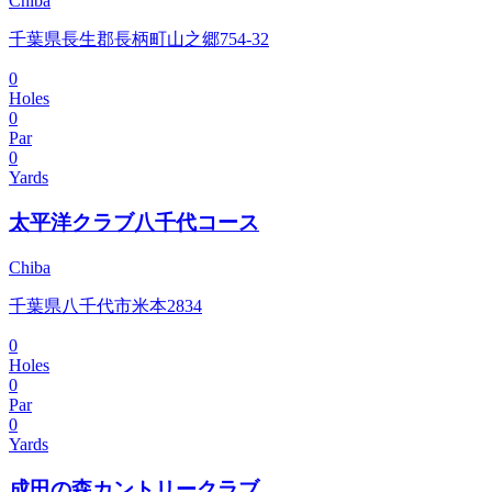
Chiba
千葉県長生郡長柄町山之郷754-32
0
Holes
0
Par
0
Yards
太平洋クラブ八千代コース
Chiba
千葉県八千代市米本2834
0
Holes
0
Par
0
Yards
成田の森カントリークラブ