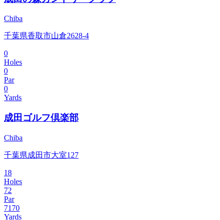
Chiba
千葉県香取市山倉2628-4
0
Holes
0
Par
0
Yards
成田ゴルフ倶楽部
Chiba
千葉県成田市大室127
18
Holes
72
Par
7170
Yards