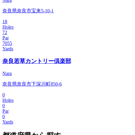
Nara
奈良県奈良市宝来5-10-1
18
Holes
72
Par
7055
Yards
奈良若草カントリー倶楽部
Nara
奈良県奈良市下深川町850-6
0
Holes
0
Par
0
Yards