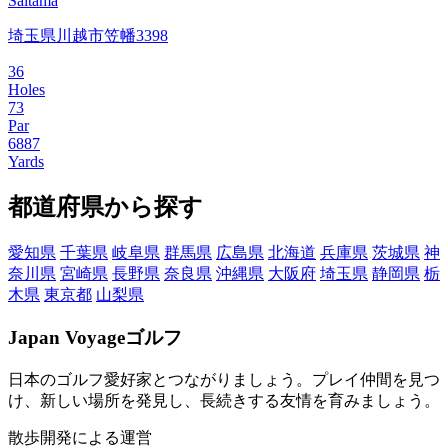
Saitama
埼玉県川越市笠幡3398
36
Holes
73
Par
6887
Yards
都道府県から探す
愛知県
千葉県
岐阜県
群馬県
広島県
北海道
兵庫県
茨城県
神
奈川県
宮崎県
長野県
奈良県
沖縄県
大阪府
埼玉県
静岡県
栃
木県
東京都
山梨県
Japan Voyageゴルフ
日本のゴルフ愛好家とつながりましょう。プレイ仲間を見つ
け、新しい場所を発見し、長続きする友情を育みましょう。
散歩開発による運営