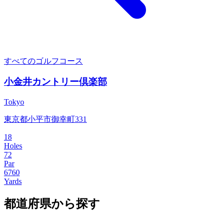
すべてのゴルフコース
小金井カントリー倶楽部
Tokyo
東京都小平市御幸町331
18
Holes
72
Par
6760
Yards
都道府県から探す