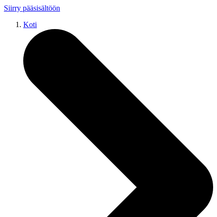
Siirry pääsisältöön
Koti