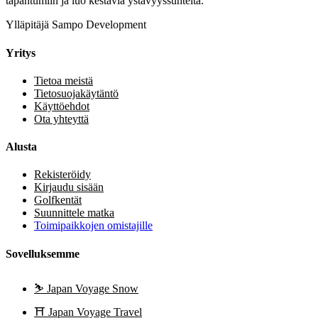
tapahtumiin ja luo kestäviä ystävyyssuhteita.
Ylläpitäjä Sampo Development
Yritys
Tietoa meistä
Tietosuojakäytäntö
Käyttöehdot
Ota yhteyttä
Alusta
Rekisteröidy
Kirjaudu sisään
Golfkentät
Suunnittele matka
Toimipaikkojen omistajille
Sovelluksemme
⛷️
Japan Voyage Snow
⛩️
Japan Voyage Travel