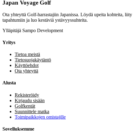
Japan Voyage Golf
Ota yhteyttä Golf-harrastajiin Japanissa. Löydä upeita kohteita, liity
tapahtumiin ja luo kestäviä ystävyyssuhteita.
Ylläpitäjä Sampo Development
Yritys
Tietoa meistä
Tietosuojakäytäntö
Käyttöehdot
Ota yhteyttä
Alusta
Rekisteröidy
Kirjaudu sisään
Golfkentät
Suunnittele matka
Toimipaikkojen omistajille
Sovelluksemme