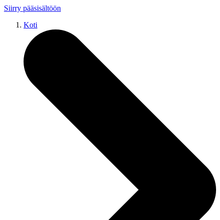
Siirry pääsisältöön
Koti