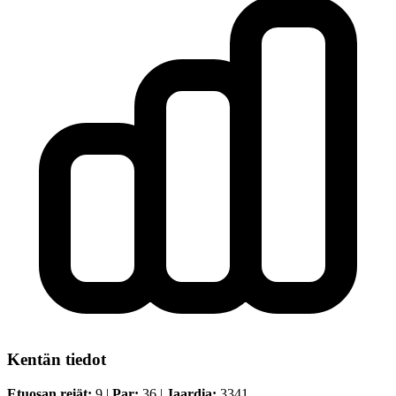
Kentän tiedot
Etuosan reiät:
9 |
Par:
36 |
Jaardia:
3341