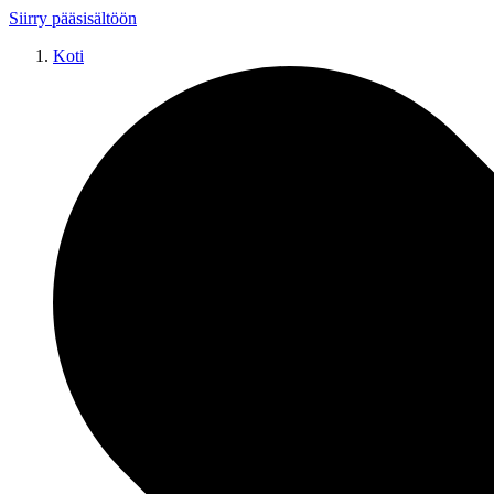
Siirry pääsisältöön
Koti