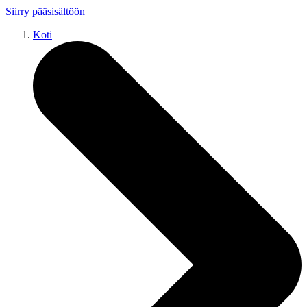
Siirry pääsisältöön
Koti