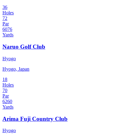
36
Holes
72
Par
6076
Yards
Naruo Golf Club
Hyogo
Hyogo, Japan
18
Holes
70
Par
6260
Yards
Arima Fuji Country Club
Hyogo