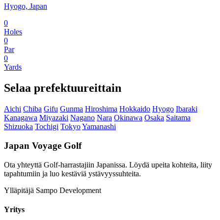
Hyogo, Japan
0
Holes
0
Par
0
Yards
Selaa prefektuureittain
Aichi
Chiba
Gifu
Gunma
Hiroshima
Hokkaido
Hyogo
Ibaraki
Kanagawa
Miyazaki
Nagano
Nara
Okinawa
Osaka
Saitama
Shizuoka
Tochigi
Tokyo
Yamanashi
Japan Voyage Golf
Ota yhteyttä Golf-harrastajiin Japanissa. Löydä upeita kohteita, liity
tapahtumiin ja luo kestäviä ystävyyssuhteita.
Ylläpitäjä Sampo Development
Yritys