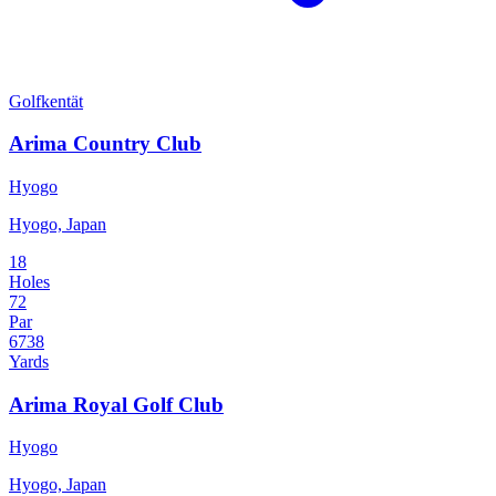
Golfkentät
Arima Country Club
Hyogo
Hyogo, Japan
18
Holes
72
Par
6738
Yards
Arima Royal Golf Club
Hyogo
Hyogo, Japan