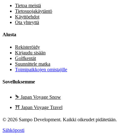
Tietoa meistä
Tietosuojakäytäntö
Käyttöehdot
Ota yhteyttä
Alusta
Rekisteröidy
Kirjaudu sisään
Golfkentät
Suunnittele matka
Toimipaikkojen omistajille
Sovelluksemme
⛷️
Japan Voyage Snow
⛩️
Japan Voyage Travel
© 2026 Sampo Development. Kaikki oikeudet pidätetään.
Sähköposti