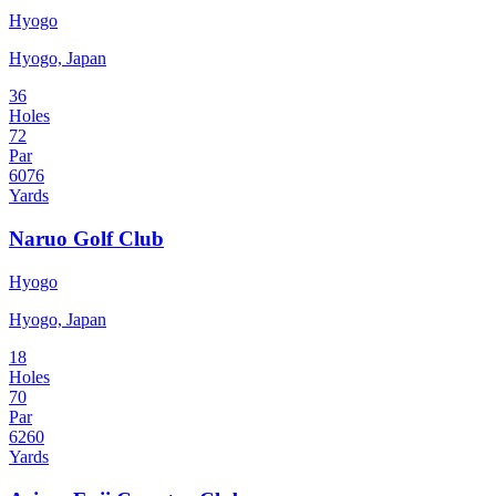
Hyogo
Hyogo, Japan
36
Holes
72
Par
6076
Yards
Naruo Golf Club
Hyogo
Hyogo, Japan
18
Holes
70
Par
6260
Yards