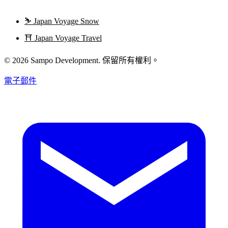
⛷️
Japan Voyage Snow
⛩️
Japan Voyage Travel
© 2026 Sampo Development. 保留所有權利。
電子郵件