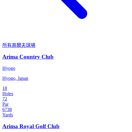
所有高爾夫球場
Arima Country Club
Hyogo
Hyogo, Japan
18
Holes
72
Par
6738
Yards
Arima Royal Golf Club