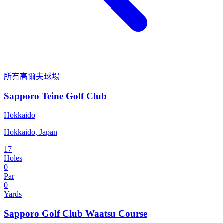
所有高爾夫球場
Sapporo Teine Golf Club
Hokkaido
Hokkaido, Japan
17
Holes
0
Par
0
Yards
Sapporo Golf Club Waatsu Course