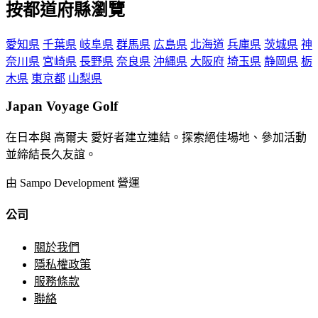
按都道府縣瀏覽
愛知県
千葉県
岐阜県
群馬県
広島県
北海道
兵庫県
茨城県
神
奈川県
宮崎県
長野県
奈良県
沖縄県
大阪府
埼玉県
静岡県
栃
木県
東京都
山梨県
Japan Voyage Golf
在日本與 高爾夫 愛好者建立連結。探索絕佳場地、參加活動
並締結長久友誼。
由 Sampo Development 營運
公司
關於我們
隱私權政策
服務條款
聯絡