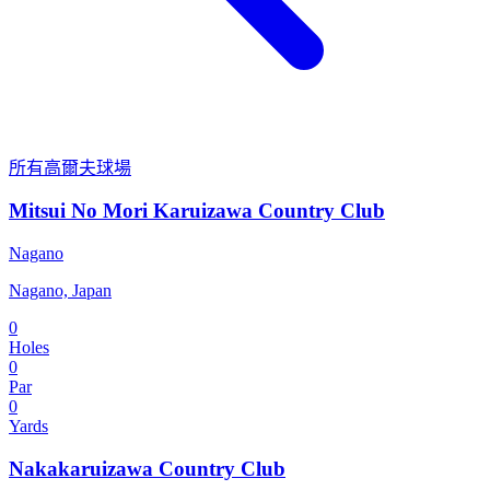
所有高爾夫球場
Mitsui No Mori Karuizawa Country Club
Nagano
Nagano, Japan
0
Holes
0
Par
0
Yards
Nakakaruizawa Country Club