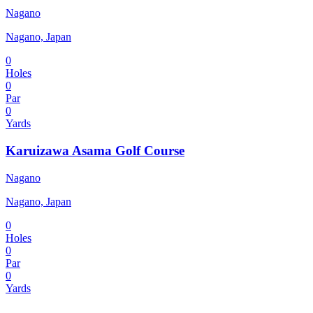
Nagano
Nagano, Japan
0
Holes
0
Par
0
Yards
Karuizawa Asama Golf Course
Nagano
Nagano, Japan
0
Holes
0
Par
0
Yards