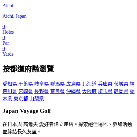
Aichi
Aichi, Japan
0
Holes
0
Par
0
Yards
按都道府縣瀏覽
愛知県
千葉県
岐阜県
群馬県
広島県
北海道
兵庫県
茨城県
神
奈川県
宮崎県
長野県
奈良県
沖縄県
大阪府
埼玉県
静岡県
栃
木県
東京都
山梨県
Japan Voyage Golf
在日本與 高爾夫 愛好者建立連結。探索絕佳場地、參加活動
並締結長久友誼。