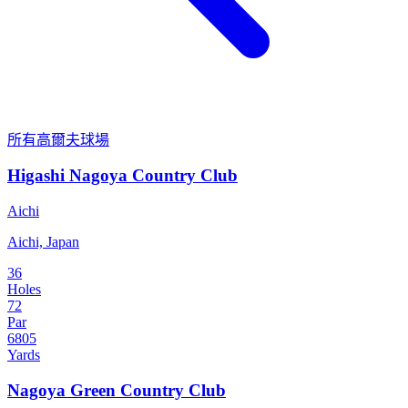
所有高爾夫球場
Higashi Nagoya Country Club
Aichi
Aichi, Japan
36
Holes
72
Par
6805
Yards
Nagoya Green Country Club