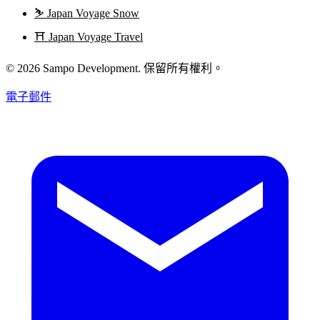
⛷️
Japan Voyage Snow
⛩️
Japan Voyage Travel
© 2026 Sampo Development. 保留所有權利。
電子郵件