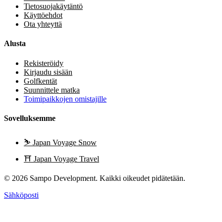
Tietosuojakäytäntö
Käyttöehdot
Ota yhteyttä
Alusta
Rekisteröidy
Kirjaudu sisään
Golfkentät
Suunnittele matka
Toimipaikkojen omistajille
Sovelluksemme
⛷️
Japan Voyage Snow
⛩️
Japan Voyage Travel
© 2026 Sampo Development. Kaikki oikeudet pidätetään.
Sähköposti