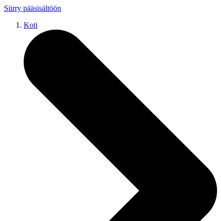
Siirry pääsisältöön
Koti