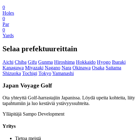
0
Holes
0
Par
0
Yards
Selaa prefektuureittain
Aichi
Chiba
Gifu
Gunma
Hiroshima
Hokkaido
Hyogo
Ibaraki
Kanagawa
Miyazaki
Nagano
Nara
Okinawa
Osaka
Saitama
Shizuoka
Tochigi
Tokyo
Yamanashi
Japan Voyage Golf
Ota yhteyttä Golf-harrastajiin Japanissa. Löydä upeita kohteita, liity
tapahtumiin ja luo kestäviä ystävyyssuhteita.
Ylläpitäjä Sampo Development
Yritys
Tietoa meistä