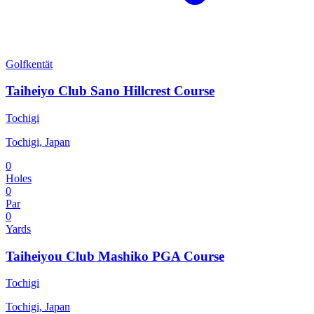
Golfkentät
Taiheiyo Club Sano Hillcrest Course
Tochigi
Tochigi, Japan
0
Holes
0
Par
0
Yards
Taiheiyou Club Mashiko PGA Course
Tochigi
Tochigi, Japan