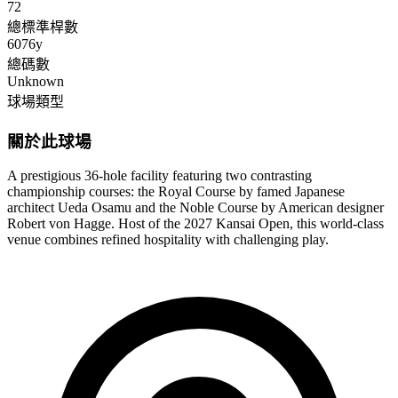
72
總標準桿數
6076y
總碼數
Unknown
球場類型
關於此球場
A prestigious 36-hole facility featuring two contrasting
championship courses: the Royal Course by famed Japanese
architect Ueda Osamu and the Noble Course by American designer
Robert von Hagge. Host of the 2027 Kansai Open, this world-class
venue combines refined hospitality with challenging play.