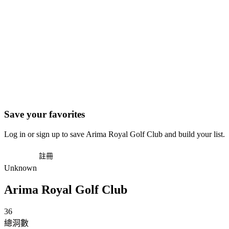
Save your favorites
Log in or sign up to save Arima Royal Golf Club and build your list.
登入
註冊
Unknown
Arima Royal Golf Club
36
總洞數