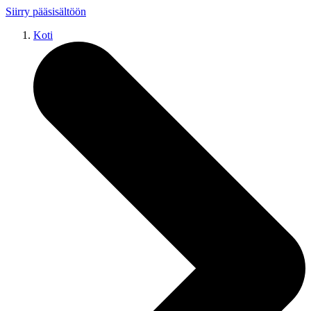
Siirry pääsisältöön
Koti