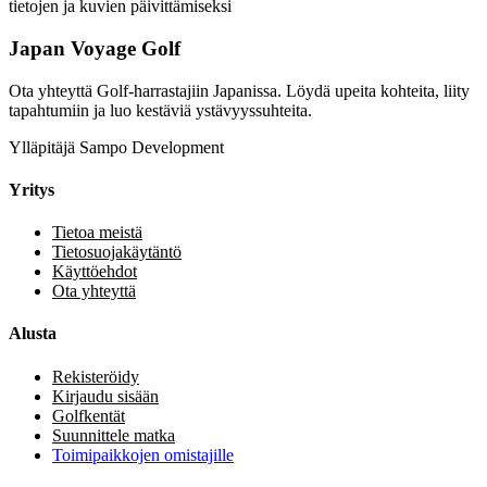
tietojen ja kuvien päivittämiseksi
Japan Voyage Golf
Ota yhteyttä Golf-harrastajiin Japanissa. Löydä upeita kohteita, liity
tapahtumiin ja luo kestäviä ystävyyssuhteita.
Ylläpitäjä Sampo Development
Yritys
Tietoa meistä
Tietosuojakäytäntö
Käyttöehdot
Ota yhteyttä
Alusta
Rekisteröidy
Kirjaudu sisään
Golfkentät
Suunnittele matka
Toimipaikkojen omistajille