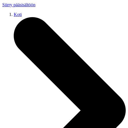
Siirry pääsisältöön
Koti