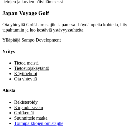
tietojen ja kuvien päivittämiseksi
Japan Voyage Golf
Ota yhteyttä Golf-harrastajiin Japanissa. Löydä upeita kohteita, liity
tapahtumiin ja luo kestäviä ystävyyssuhteita.
Ylläpitäjä Sampo Development
Yritys
Tietoa meistä
Tietosuojakäytäntö
Käyttöehdot
Ota yhteyttä
Alusta
Rekisteröidy
Kirjaudu sisään
Golfkentät
Suunnittele matka
Toimipaikkojen omistajille