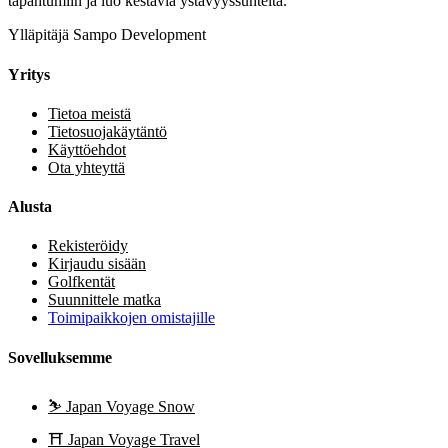
tapahtumiin ja luo kestäviä ystävyyssuhteita.
Ylläpitäjä Sampo Development
Yritys
Tietoa meistä
Tietosuojakäytäntö
Käyttöehdot
Ota yhteyttä
Alusta
Rekisteröidy
Kirjaudu sisään
Golfkentät
Suunnittele matka
Toimipaikkojen omistajille
Sovelluksemme
⛷️
Japan Voyage Snow
⛩️
Japan Voyage Travel