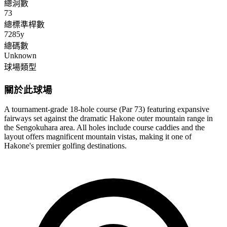
總洞數
73
總標準桿數
7285y
總碼數
Unknown
球場類型
關於此球場
A tournament-grade 18-hole course (Par 73) featuring expansive
fairways set against the dramatic Hakone outer mountain range in
the Sengokuhara area. All holes include course caddies and the
layout offers magnificent mountain vistas, making it one of
Hakone's premier golfing destinations.