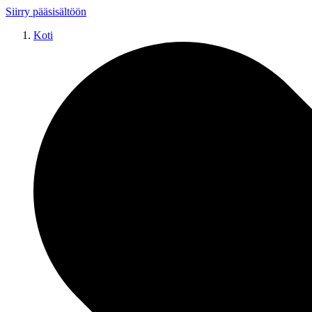
Siirry pääsisältöön
Koti