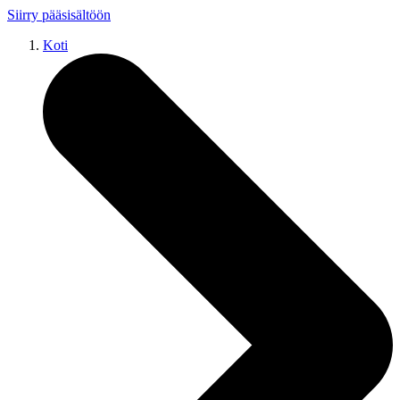
Siirry pääsisältöön
Koti