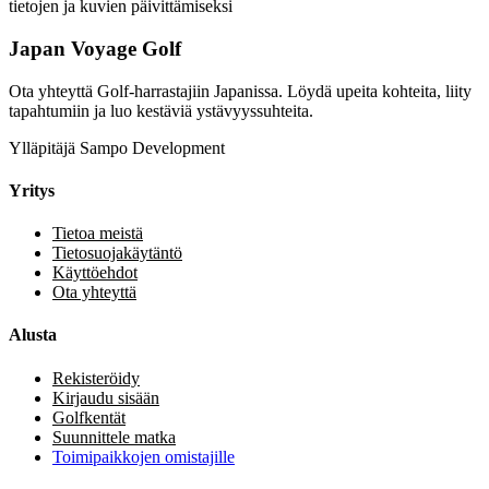
tietojen ja kuvien päivittämiseksi
Japan Voyage Golf
Ota yhteyttä Golf-harrastajiin Japanissa. Löydä upeita kohteita, liity
tapahtumiin ja luo kestäviä ystävyyssuhteita.
Ylläpitäjä Sampo Development
Yritys
Tietoa meistä
Tietosuojakäytäntö
Käyttöehdot
Ota yhteyttä
Alusta
Rekisteröidy
Kirjaudu sisään
Golfkentät
Suunnittele matka
Toimipaikkojen omistajille