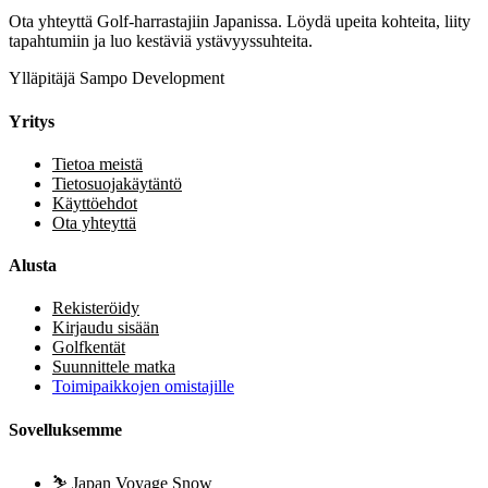
Ota yhteyttä Golf-harrastajiin Japanissa. Löydä upeita kohteita, liity
tapahtumiin ja luo kestäviä ystävyyssuhteita.
Ylläpitäjä Sampo Development
Yritys
Tietoa meistä
Tietosuojakäytäntö
Käyttöehdot
Ota yhteyttä
Alusta
Rekisteröidy
Kirjaudu sisään
Golfkentät
Suunnittele matka
Toimipaikkojen omistajille
Sovelluksemme
⛷️
Japan Voyage Snow