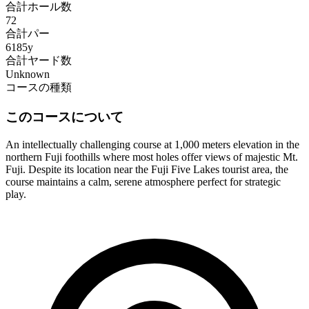
合計ホール数
72
合計パー
6185y
合計ヤード数
Unknown
コースの種類
このコースについて
An intellectually challenging course at 1,000 meters elevation in the
northern Fuji foothills where most holes offer views of majestic Mt.
Fuji. Despite its location near the Fuji Five Lakes tourist area, the
course maintains a calm, serene atmosphere perfect for strategic
play.