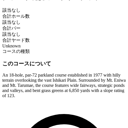
該当なし
合計ホール数
該当なし
合計パー
該当なし
合計ヤード数
Unknown
コースの種類
このコースについて
An 18-hole, par-72 parkland course established in 1977 with hilly
terrain overlooking the vast Ishikari Plain. Surrounded by Mt. Eniwa
and Mt. Tarumae, the course features wide fairways, strategic ponds
and valleys, and bent grass greens at 6,850 yards with a slope rating
of 123.