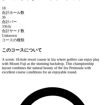
18
合計ホール数
36
合計パー
3363y
合計ヤード数
Unknown
コースの種類
このコースについて
A scenic 18-hole resort course in Izu where golfers can enjoy play
with Mount Fuji as the stunning backdrop. This championship
layout combines the natural beauty of the Izu Peninsula with
excellent course conditions for an enjoyable round.