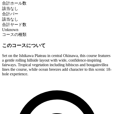
合計ホール数
該当なし
合計パー
該当なし
合計ヤード数
Unknown
コースの種類
このコースについて
Set on the Ishikawa Plateau in central Okinawa, this course features
a gentle rolling hillside layout with wide, confidence-inspiring
fairways. Tropical vegetation including hibiscus and bougainvillea
lines the course, while ocean breezes add character to this scenic 18-
hole experience.