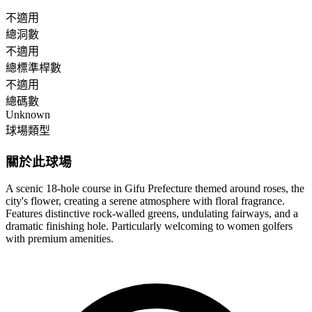
不適用
總洞數
不適用
總標準桿數
不適用
總碼數
Unknown
球場類型
關於此球場
A scenic 18-hole course in Gifu Prefecture themed around roses, the
city's flower, creating a serene atmosphere with floral fragrance.
Features distinctive rock-walled greens, undulating fairways, and a
dramatic finishing hole. Particularly welcoming to women golfers
with premium amenities.