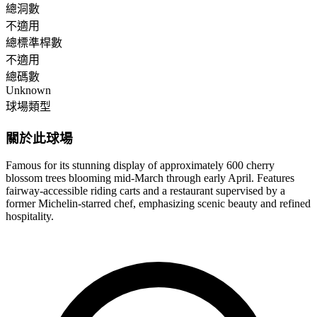
總洞數
不適用
總標準桿數
不適用
總碼數
Unknown
球場類型
關於此球場
Famous for its stunning display of approximately 600 cherry
blossom trees blooming mid-March through early April. Features
fairway-accessible riding carts and a restaurant supervised by a
former Michelin-starred chef, emphasizing scenic beauty and refined
hospitality.