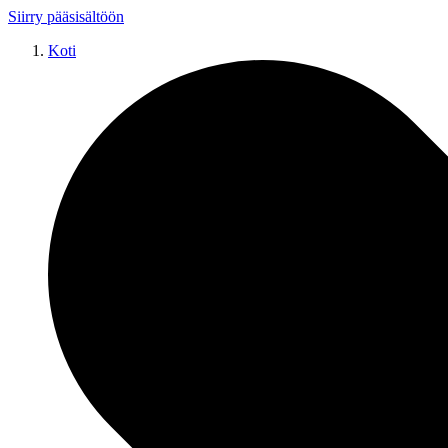
Siirry pääsisältöön
Koti