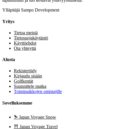
tapahtumiin ja luo kestäviä ystävyyssuhteita.
Ylläpitäjä Sampo Development
Yritys
Tietoa meistä
Tietosuojakäytäntö
Käyttöehdot
Ota yhteyttä
Alusta
Rekisteröidy
Kirjaudu sisään
Golfkentät
Suunnittele matka
Toimipaikkojen omistajille
Sovelluksemme
⛷️
Japan Voyage Snow
⛩️
Japan Voyage Travel