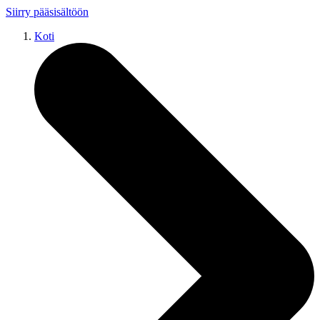
Siirry pääsisältöön
Koti