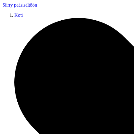
Siirry pääsisältöön
Koti