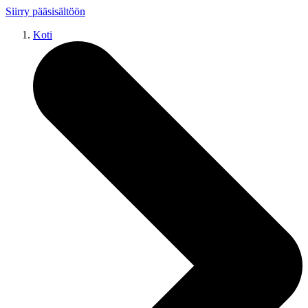
Siirry pääsisältöön
Koti