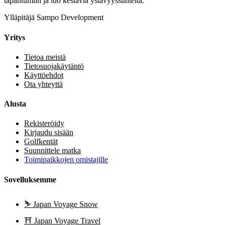
tapahtumiin ja luo kestäviä ystävyyssuhteita.
Ylläpitäjä Sampo Development
Yritys
Tietoa meistä
Tietosuojakäytäntö
Käyttöehdot
Ota yhteyttä
Alusta
Rekisteröidy
Kirjaudu sisään
Golfkentät
Suunnittele matka
Toimipaikkojen omistajille
Sovelluksemme
⛷️
Japan Voyage Snow
⛩️
Japan Voyage Travel