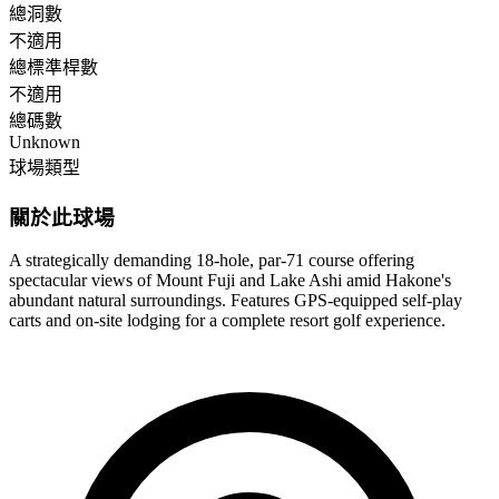
總洞數
不適用
總標準桿數
不適用
總碼數
Unknown
球場類型
關於此球場
A strategically demanding 18-hole, par-71 course offering
spectacular views of Mount Fuji and Lake Ashi amid Hakone's
abundant natural surroundings. Features GPS-equipped self-play
carts and on-site lodging for a complete resort golf experience.